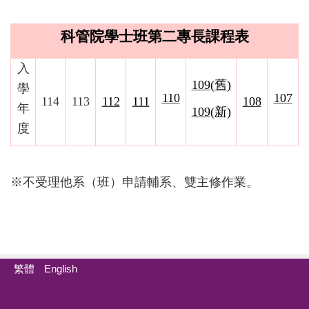
科管院學士班第二專長課程表
入
109
(舊)
學
110
107
114
113
112
111
108
年
109
(新)
度
※不受理他系（班）申請輔系、雙主修作業。
繁體
English