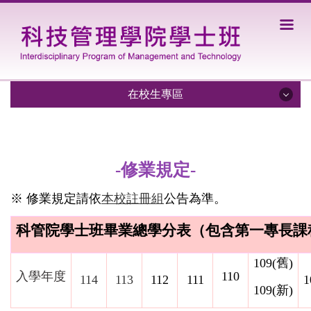
跳
到
主
要
內
容
在校生專區
區
修業規定
修業注意事項
-修業規定-
課程地圖
※ 修業規定請依
本校註冊組
公告
為準。
職涯發展與徵才資訊
科管院學士班畢業總學分表（包含第一專長課
交換學生資訊
109
(舊)
入學年度
110
表單下載
114
113
112
111
1
109
(新)