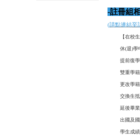
-註冊組
(
請點連結至
【在校生
休(退)
提前復學
雙重學籍
更改學籍
交換生抵
延後畢業
出國及國
學生成績