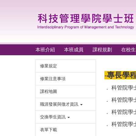
跳
到
主
要
內
容
區
本班介紹
本班成員
課程規劃
在校生
修業規定
-專長學
修業注意事項
．
科管院學
課程地圖
．
科管院學
職涯發展與徵才資訊
．
科管院學
交換學生資訊
．
科管院學
表單下載