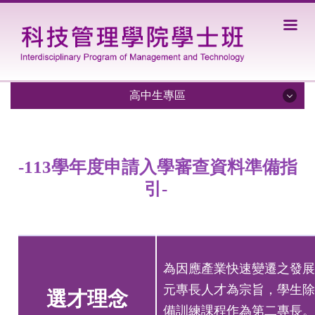
跳
到
主
要
內
容
高中生專區
區
招生資訊
-113學年度申請入學審查資料準備指
學系特色
引-
入學管道
未來發展
獎學金資訊
為因應產業快速變遷之發展
交換生資訊
元專長人才為宗旨，學生除
選才理念
備訓練課程作為第二專長。
審查資料準備指引