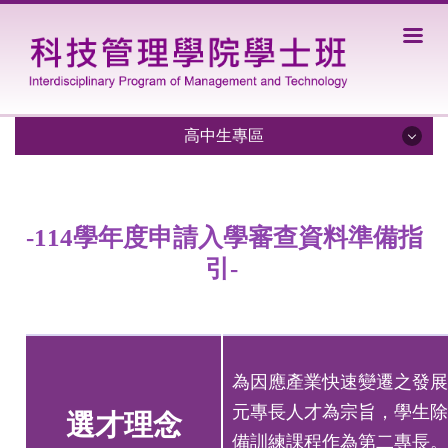
跳
到
主
要
內
容
高中生專區
區
招生資訊
-114學年度申請入學審查資料準備指
學系特色
引-
入學管道
未來發展
獎學金資訊
為因應產業快速變遷之發展
交換生資訊
元專長人才為宗旨，學生除
選才理念
備訓練課程作為第二專長。
審查資料準備指引